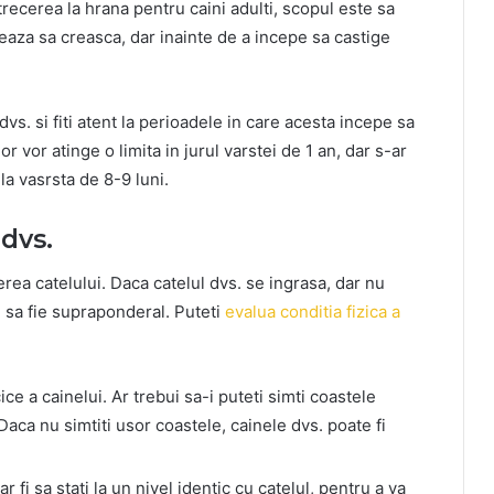
recerea la hrana pentru caini adulti, scopul este sa
teaza sa creasca, dar inainte de a incepe sa castige
 dvs. si fiti atent la perioadele in care acesta incepe sa
r vor atinge o limita in jurul varstei de 1 an, dar s-ar
la vasrsta de 8-9 luni.
 dvs.
rea catelului. Daca catelul dvs. se ingrasa, dar nu
l sa fie supraponderal. Puteti
evalua conditia fizica a
ce a cainelui. Ar trebui sa-i puteti simti coastele
Daca nu simtiti usor coastele, cainele dvs. poate fi
ar fi sa stati la un nivel identic cu catelul, pentru a va