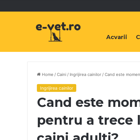
Acvarii
C
Home
/
Caini
/
Ingrijirea cainilor
/
Cand este momentul
Ingrijirea cainilor
Cand este mome
pentru a trece 
caini adulti?