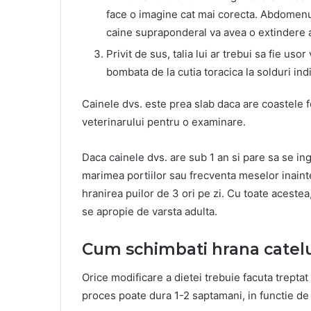
face o imagine cat mai corecta. Abdomenul 
caine supraponderal va avea o extindere 
Privit de sus, talia lui ar trebui sa fie uso
bombata de la cutia toracica la solduri in
Cainele dvs. este prea slab daca are coastele fo
veterinarului pentru o examinare.
Daca cainele dvs. are sub 1 an si pare sa se in
marimea portiilor sau frecventa meselor inaint
hranirea puilor de 3 ori pe zi. Cu toate aceste
se apropie de varsta adulta.
Cum schimbati hrana catelu
Orice modificare a dietei trebuie facuta treptat
proces poate dura 1-2 saptamani, in functie de m