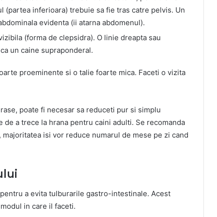
(partea inferioara) trebuie sa fie tras catre pelvis. Un
abdominala evidenta (ii atarna abdomenul).
r vizibila (forma de clepsidra). O linie dreapta sau
dica un caine supraponderal.
arte proeminente si o talie foarte mica. Faceti o vizita
grase, poate fi necesar sa reduceti pur si simplu
e de a trece la hrana pentru caini adulti. Se recomanda
a, majoritatea isi vor reduce numarul de mese pe zi cand
lui
 pentru a evita tulburarile gastro-intestinale. Acest
odul in care il faceti.