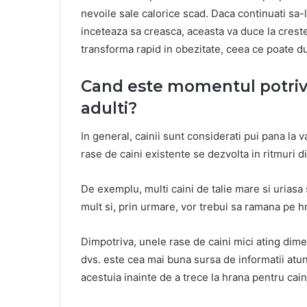
nevoile sale calorice scad. Daca continuati sa-
inceteaza sa creasca, aceasta va duce la crest
transforma rapid in obezitate, ceea ce poate d
Cand este momentul potrivit
adulti?
In general, cainii sunt considerati pui pana la v
rase de caini existente se dezvolta in ritmuri di
De exemplu, multi caini de talie mare si uriasa 
mult si, prin urmare, vor trebui sa ramana pe h
Dimpotriva, unele rase de caini mici ating dime
dvs. este cea mai buna sursa de informatii atun
acestuia inainte de a trece la hrana pentru caini