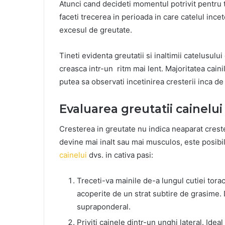
Atunci cand decideti momentul potrivit pentru t
faceti trecerea in perioada in care catelul ince
excesul de greutate.
Tineti evidenta greutatii si inaltimii catelusului
creasca intr-un ritm mai lent. Majoritatea cainilo
putea sa observati incetinirea cresterii inca de 
Evaluarea greutatii cainelui
Cresterea in greutate nu indica neaparat creste
devine mai inalt sau mai musculos, este posibi
cainelui
dvs. in cativa pasi:
Treceti-va mainile de-a lungul cutiei toraci
acoperite de un strat subtire de grasime. 
supraponderal.
Priviti cainele dintr-un unghi lateral. Ideal 