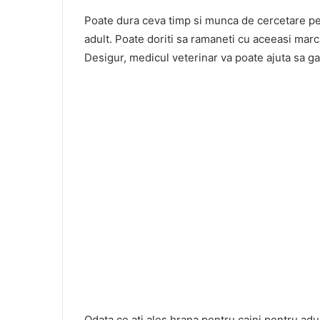
Poate dura ceva timp si munca de cercetare pe
adult. Poate doriti sa ramaneti cu aceeasi marca
Desigur, medicul veterinar va poate ajuta sa gas
Odata ce ati ales hrana pentru caini pentru ad