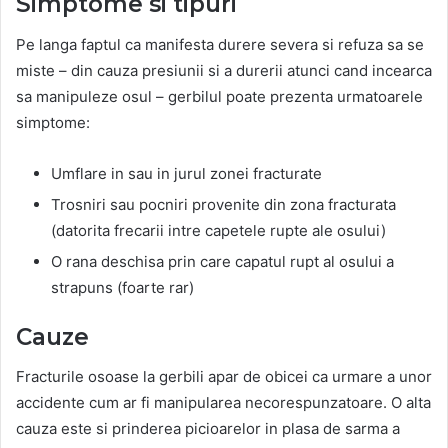
Simptome si tipuri
Pe langa faptul ca manifesta durere severa si refuza sa se
miste – din cauza presiunii si a durerii atunci cand incearca
sa manipuleze osul – gerbilul poate prezenta urmatoarele
simptome:
Umflare in sau in jurul zonei fracturate
Trosniri sau pocniri provenite din zona fracturata
(datorita frecarii intre capetele rupte ale osului)
O rana deschisa prin care capatul rupt al osului a
strapuns (foarte rar)
Cauze
Fracturile osoase la gerbili apar de obicei ca urmare a unor
accidente cum ar fi manipularea necorespunzatoare. O alta
cauza este si prinderea picioarelor in plasa de sarma a