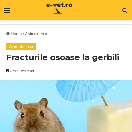
Menu
C
Home
/
Animale mici
Animale mici
Fracturile osoase la gerbili
2 minutes read