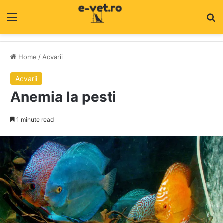
Menu
C
Home
/
Acvarii
Acvarii
Anemia la pesti
1 minute read