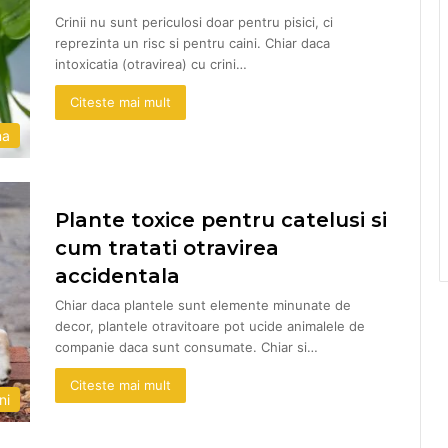
Crinii nu sunt periculosi doar pentru pisici, ci
reprezinta un risc si pentru caini. Chiar daca
intoxicatia (otravirea) cu crini…
Citeste mai mult
na
Plante toxice pentru catelusi si
cum tratati otravirea
accidentala
Chiar daca plantele sunt elemente minunate de
decor, plantele otravitoare pot ucide animalele de
companie daca sunt consumate. Chiar si…
Citeste mai mult
ni