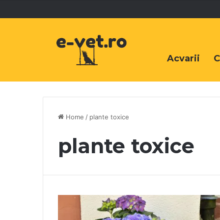
Acvarii
C
Home
/
plante toxice
plante toxice