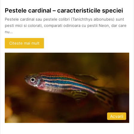
Pestele cardinal – caracteristicile speciei
Pestele cardinal sau pestele colibri (Tanichthys albonubes) sunt
pesti mici si colorati, comparati odinioara cu pestii Neon, dar care
nu…
Citeste mai mult
Acvarii