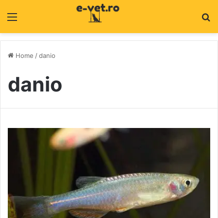
Menu
C
Home
/
danio
danio