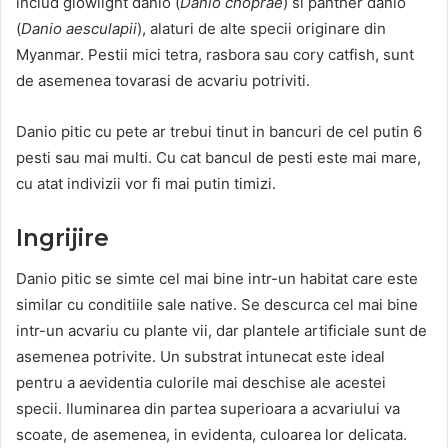
includ glowlight danio (
Danio choprae
) si panther danio
(
Danio aesculapii
), alaturi de alte specii originare din
Myanmar. Pestii mici tetra, rasbora sau cory catfish, sunt
de asemenea tovarasi de acvariu potriviti.
Danio pitic cu pete ar trebui tinut in bancuri de cel putin 6
pesti sau mai multi. Cu cat bancul de pesti este mai mare,
cu atat indivizii vor fi mai putin timizi.
Ingrijire
Danio pitic se simte cel mai bine intr-un habitat care este
similar cu conditiile sale native. Se descurca cel mai bine
intr-un acvariu cu plante vii, dar plantele artificiale sunt de
asemenea potrivite. Un substrat intunecat este ideal
pentru a aevidentia culorile mai deschise ale acestei
specii. Iluminarea din partea superioara a acvariului va
scoate, de asemenea, in evidenta, culoarea lor delicata.