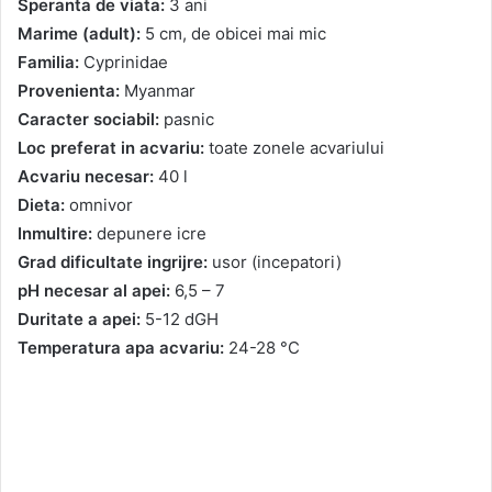
Speranta de viata:
3 ani
Marime (adult):
5 cm, de obicei mai mic
Familia:
Cyprinidae
Provenienta:
Myanmar
Caracter sociabil:
pasnic
Loc preferat in acvariu:
toate zonele acvariului
Acvariu necesar:
40 l
Dieta:
omnivor
Inmultire:
depunere icre
Grad dificultate ingrijre:
usor (incepatori)
pH necesar al apei:
6,5 – 7
Duritate a apei:
5-12 dGH
Temperatura apa acvariu:
24-28 °C