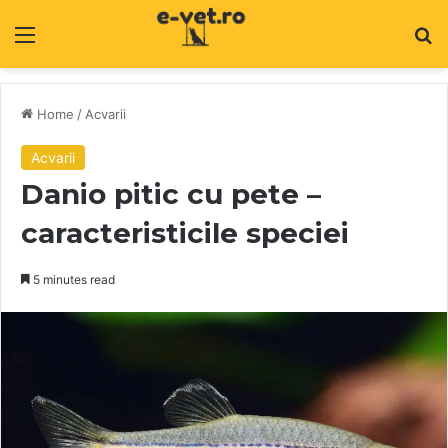
Menu
C
Home
/
Acvarii
Acvarii
Danio pitic cu pete –
caracteristicile speciei
5 minutes read