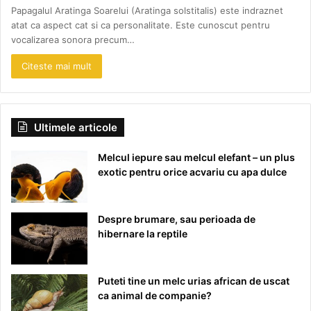
Papagalul Aratinga Soarelui (Aratinga solstitalis) este indraznet
atat ca aspect cat si ca personalitate. Este cunoscut pentru
vocalizarea sonora precum…
Citeste mai mult
Ultimele articole
Melcul iepure sau melcul elefant – un plus
exotic pentru orice acvariu cu apa dulce
Despre brumare, sau perioada de
hibernare la reptile
Puteti tine un melc urias african de uscat
ca animal de companie?