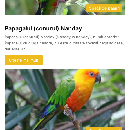
Specii de pasari
Papagalul (conurul) Nanday
Papagalul (conurul) Nanday (Nandayus nenday), numit anterior
Papagalul cu gluga neagra, nu este o pasare tocmai negalagioasa,
dar este un…
Citeste mai mult