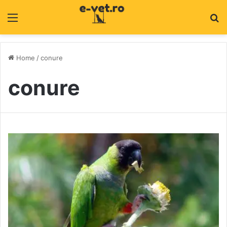
Menu
C
Home
/
conure
conure