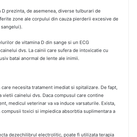
na D prezinta, de asemenea, diverse tulburari de
iferite zone ale corpului din cauza pierderii excesive de
 sangelui).
lurilor de vitamina D din sange si un ECG
ainelui dvs. La cainii care sufera de intoxicatie cu
lusiv batai anormal de lente ale inimii.
a care necesita tratament imediat si spitalizare. De fapt,
a vietii cainelui dvs. Daca compusul care contine
ent, medicul veterinar va va induce varsaturile. Exista,
compusii toxici si impiedica absorbtia suplimentara a
a dezechilibrul electrolitic, poate fi utilizata terapia