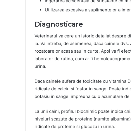
Ingerarea accidentala de substante chimic
Utilizarea excesiva a suplimentelor alime
Diagnosticare
Veterinarul va cere un istoric detaliat despre d
ia. Va intreba, de asemenea, daca cainele dvs.
rozatoarelor acasa sau in curte. Apoi va fi efec
laborator de rutina, cum ar fi hemoleucograma co
urina.
Daca cainele sufera de toxicitate cu vitamina D,
ridicate de calciu si fosfor in sange. Poate in
potasiu in sange, impreuna cu o acumulare de 
La unii caini, profilul biochimic poate indica c
niveluri scazute de proteine ​​(numite albumina)
ridicate de proteine ​​si glucoza in urina.