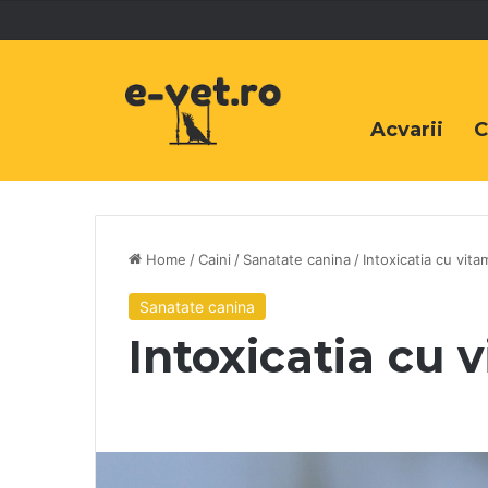
Acvarii
C
Home
/
Caini
/
Sanatate canina
/
Intoxicatia cu vita
Sanatate canina
Intoxicatia cu v