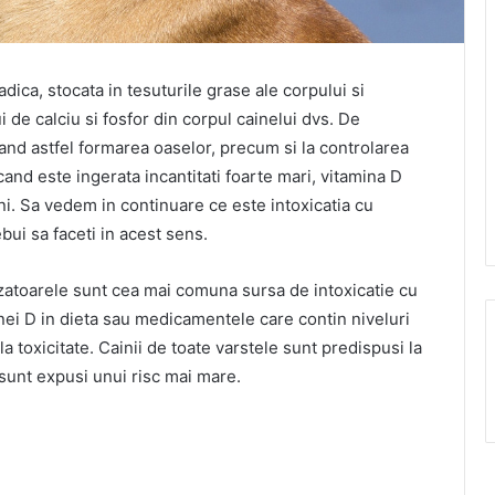
dica, stocata in tesuturile grase ale corpului si
ui de calciu si fosfor din corpul cainelui dvs. De
nd astfel formarea oaselor, precum si la controlarea
cand este ingerata incantitati foarte mari, vitamina D
i. Sa vedem in continuare ce este intoxicatia cu
bui sa faceti in acest sens.
zatoarele sunt cea mai comuna sursa de intoxicatie cu
inei D in dieta sau medicamentele care contin niveluri
 toxicitate. Cainii de toate varstele sunt predispusi la
ii sunt expusi unui risc mai mare.