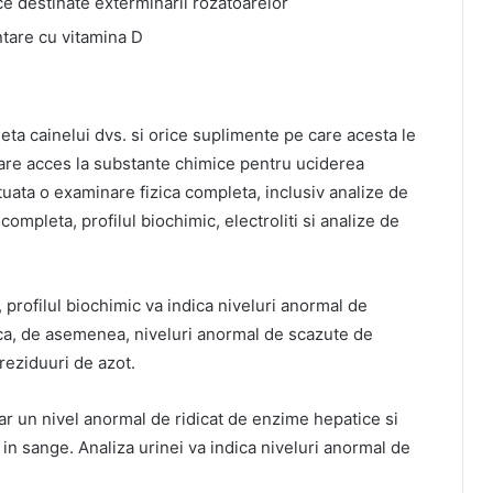
e destinate exterminarii rozatoarelor
ntare cu vitamina D
ieta cainelui dvs. si orice suplimente pe care acesta le
 are acces la substante chimice pentru uciderea
tuata o examinare fizica completa, inclusiv analize de
mpleta, profilul biochimic, electroliti si analize de
 profilul biochimic va indica niveluri anormal de
dica, de asemenea, niveluri anormal de scazute de
reziduuri de azot.
hiar un nivel anormal de ridicat de enzime hepatice si
 in sange. Analiza urinei va indica niveluri anormal de