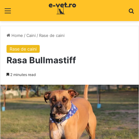
Menu
C
Home
/
Caini
/
Rase de caini
Rase de caini
Rasa Bullmastiff
2 minutes read