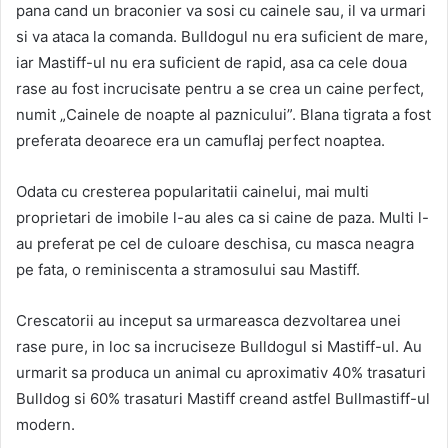
pana cand un braconier va sosi cu cainele sau, il va urmari
si va ataca la comanda. Bulldogul nu era suficient de mare,
iar Mastiff-ul nu era suficient de rapid, asa ca cele doua
rase au fost incrucisate pentru a se crea un caine perfect,
numit „Cainele de noapte al paznicului”. Blana tigrata a fost
preferata deoarece era un camuflaj perfect noaptea.
Odata cu cresterea popularitatii cainelui, mai multi
proprietari de imobile l-au ales ca si caine de paza. Multi l-
au preferat pe cel de culoare deschisa, cu masca neagra
pe fata, o reminiscenta a stramosului sau Mastiff.
Crescatorii au inceput sa urmareasca dezvoltarea unei
rase pure, in loc sa incruciseze Bulldogul si Mastiff-ul. Au
urmarit sa produca un animal cu aproximativ 40% trasaturi
Bulldog si 60% trasaturi Mastiff creand astfel Bullmastiff-ul
modern.