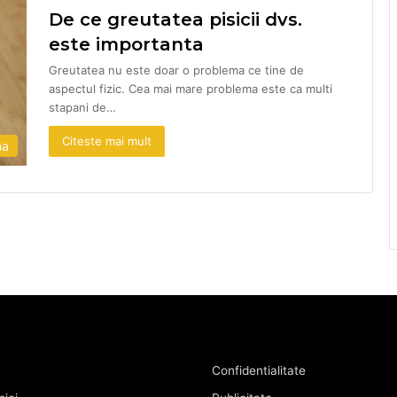
De ce greutatea pisicii dvs.
este importanta
Greutatea nu este doar o problema ce tine de
aspectul fizic. Cea mai mare problema este ca multi
stapani de…
Citeste mai mult
na
Confidentialitate