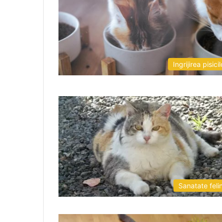
Ingrijirea pisicil
Sanatate feli