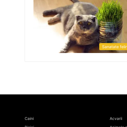
Sanatate feli
Caini
Acvarii