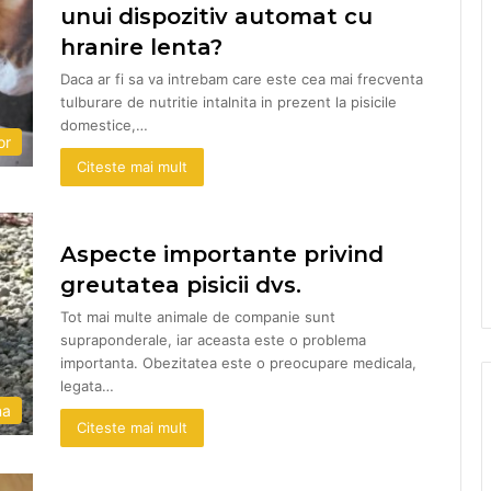
unui dispozitiv automat cu
hranire lenta?
Daca ar fi sa va intrebam care este cea mai frecventa
tulburare de nutritie intalnita in prezent la pisicile
domestice,…
or
Citeste mai mult
Aspecte importante privind
greutatea pisicii dvs.
Tot mai multe animale de companie sunt
supraponderale, iar aceasta este o problema
importanta. Obezitatea este o preocupare medicala,
legata…
na
Citeste mai mult