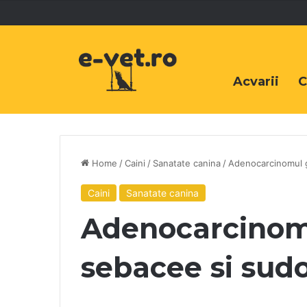
Acvarii
C
Home
/
Caini
/
Sanatate canina
/
Adenocarcinomul g
Caini
Sanatate canina
Adenocarcinom
sebacee si sudo