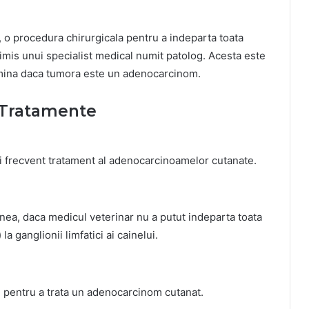
 o procedura chirurgicala pentru a indeparta toata
rimis unui specialist medical numit patolog. Acesta este
ermina daca tumora este un adenocarcinom.
– Tratamente
ai frecvent tratament al adenocarcinoamelor cutanate.
ea, daca medicul veterinar nu a putut indeparta toata
a ganglionii limfatici ai cainelui.
i pentru a trata un adenocarcinom cutanat.