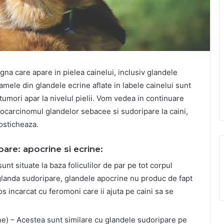
a care apare in pielea cainelui, inclusiv glandele
ele din glandele ecrine aflate in labele cainelui sunt
tumori apar la nivelul pielii. Vom vedea in continuare
ocarcinomul glandelor sebacee si sudoripare la caini,
osticheaza.
pare: apocrine si ecrine:
unt situate la baza foliculilor de par pe tot corpul
 glanda sudoripare, glandele apocrine nu produc de fapt
os incarcat cu feromoni care ii ajuta pe caini sa se
e) – Acestea sunt similare cu glandele sudoripare pe