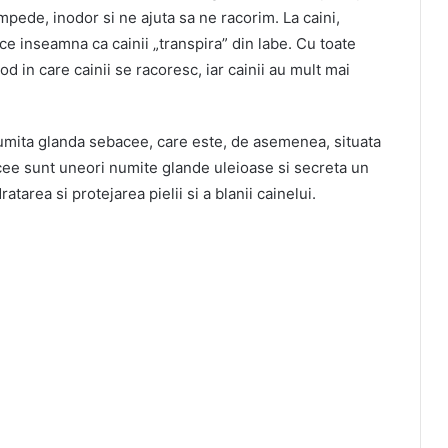
mpede, inodor si ne ajuta sa ne racorim. La caini,
ce inseamna ca cainii „transpira” din labe. Cu toate
od in care cainii se racoresc, iar cainii au mult mai
e numita glanda sebacee, care este, de asemenea, situata
acee sunt uneori numite glande uleioase si secreta un
tarea si protejarea pielii si a blanii cainelui.