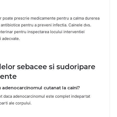
nar poate prescrie medicamente pentru a calma durerea
 antibiotice pentru a preveni infectia. Cainele dvs.
eterinar pentru inspectarea locului interventiei
i adecvate.
lor sebacee si sudoripare
vente
u adenocarcinomul cutanat la caini?
let daca adenocarcinomul este complet indepartat
arti ale corpului.