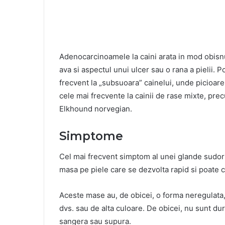
Adenocarcinoamele la caini arata in mod obisnu
ava si aspectul unui ulcer sau o rana a pielii.
frecvent la „subsuoara” cainelui, unde picioarel
cele mai frecvente la cainii de rase mixte, prec
Elkhound norvegian.
Simptome
Cel mai frecvent simptom al unei glande sudo
masa pe piele care se dezvolta rapid si poate c
Aceste mase au, de obicei, o forma neregulata, s
dvs. sau de alta culoare. De obicei, nu sunt du
sangera sau supura.