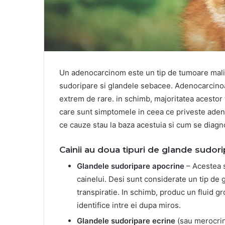
Un adenocarcinom este un tip de tumoare malign
sudoripare si glandele sebacee. Adenocarcinoam
extrem de rare. in schimb, majoritatea acestor 
care sunt simptomele in ceea ce priveste aden
ce cauze stau la baza acestuia si cum se diagn
Cainii au doua tipuri de glande sudori
Glandele sudoripare apocrine
– Acestea s
cainelui. Desi sunt considerate un tip de
transpiratie. In schimb, produc un fluid gr
identifice intre ei dupa miros.
Glandele sudoripare ecrine
(sau merocrin