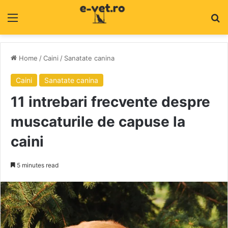
Menu
C
Home
/
Caini
/
Sanatate canina
Caini
Sanatate canina
11 intrebari frecvente despre
muscaturile de capuse la
caini
5 minutes read