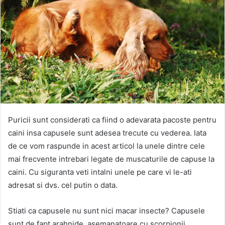
Puricii sunt considerati ca fiind o adevarata pacoste pentru
caini insa capusele sunt adesea trecute cu vederea. Iata
de ce vom raspunde in acest articol la unele dintre cele
mai frecvente intrebari legate de muscaturile de capuse la
caini. Cu siguranta veti intalni unele pe care vi le-ati
adresat si dvs. cel putin o data.
Stiati ca capusele nu sunt nici macar insecte? Capusele
sunt de fapt arahnide, asemanatoare cu scorpionii,