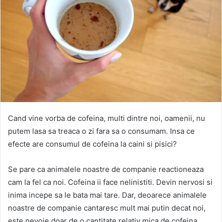
Cand vine vorba de cofeina, multi dintre noi, oamenii, nu
putem lasa sa treaca o zi fara sa o consumam. Insa ce
efecte are consumul de cofeina la caini si pisici?
Se pare ca animalele noastre de companie reactioneaza
cam la fel ca noi. Cofeina ii face nelinistiti. Devin nervosi si
inima incepe sa le bata mai tare. Dar, deoarece animalele
noastre de companie cantaresc mult mai putin decat noi,
este nevoie doar de o cantitate relativ mica de cofeina