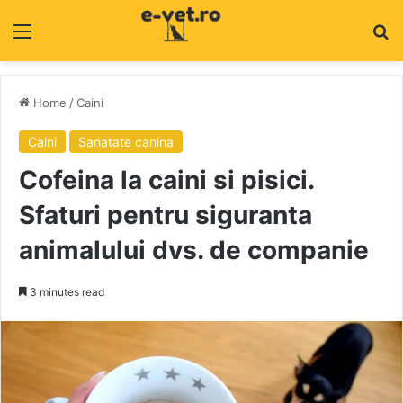
Menu
C
Home
/
Caini
Caini
Sanatate canina
Cofeina la caini si pisici.
Sfaturi pentru siguranta
animalului dvs. de companie
3 minutes read