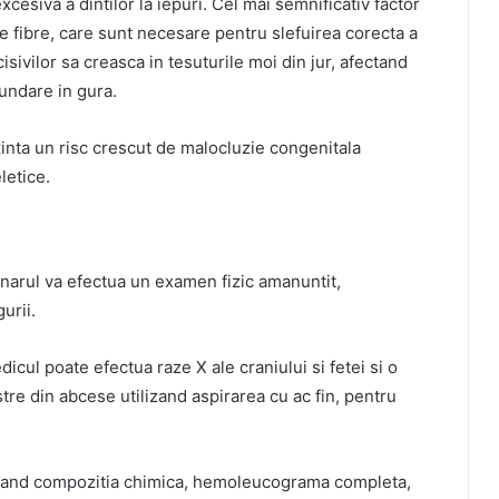
xcesiva a dintilor la iepuri. Cel mai semnificativ factor
de fibre, care sunt necesare pentru slefuirea corecta a
isivilor sa creasca in tesuturile moi din jur, afectand
cundare in gura.
ezinta un risc crescut de malocluzie congenitala
letice.
inarul va efectua un examen fizic amanuntit,
gurii.
icul poate efectua raze X ale craniului si fetei si o
re din abcese utilizand aspirarea cu ac fin, pentru
luzand compozitia chimica, hemoleucograma completa,