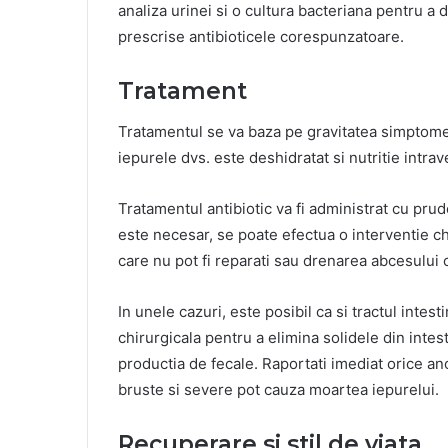
analiza urinei si o cultura bacteriana pentru a d
prescrise antibioticele corespunzatoare.
Tratament
Tratamentul se va baza pe gravitatea simptomel
iepurele dvs. este deshidratat si nutritie intr
Tratamentul antibiotic va fi administrat cu pru
este necesar, se poate efectua o interventie chi
care nu pot fi reparati sau drenarea abcesului 
In unele cazuri, este posibil ca si tractul intest
chirurgicala pentru a elimina solidele din intes
productia de fecale. Raportati imediat orice an
bruste si severe pot cauza moartea iepurelui.
Recuperare si stil de viata