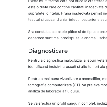
Exista multi factori care pot duce la cresterea e
este o dieta care contine cantitati inadecvate 
suprafetei dintelui. Hrana inadecvata permit inc
tesutul si cauzand chiar infectii bacteriene se
S-a constatat ca rasele pitice si de tip Lop pr
deoarece sunt mai predispuse la anomalii sche
Diagnosticare
Pentru a diagnostica malocluzia la iepuri veter
identificand incisivii crescuti si alte tumori ale 
Pentru o mai buna vizualizare a anomaliilor, med
tomografie computerizata (CT). Va preleva most
analiza de laborator a fluidului.
Se va efectua un profil sanguin complet, inc