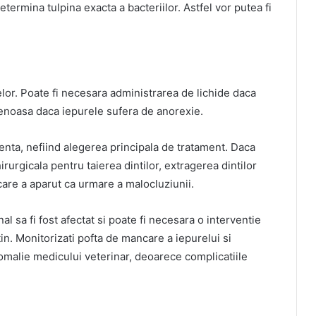
etermina tulpina exacta a bacteriilor. Astfel vor putea fi
or. Poate fi necesara administrarea de lichide daca
avenoasa daca iepurele sufera de anorexie.
denta, nefiind alegerea principala de tratament. Daca
rurgicala pentru taierea dintilor, extragerea dintilor
care a aparut ca urmare a malocluziunii.
inal sa fi fost afectat si poate fi necesara o interventie
tin. Monitorizati pofta de mancare a iepurelui si
omalie medicului veterinar, deoarece complicatiile