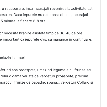
tru recuperare, insa incurajati revenirea la activitate cat
erarea. Daca iepurele nu este prea obosit, incurajati
-15 minute la fiecare 6-8 ore.
vor necesita hranire asistata timp de 36-48 de ore.
Este important ca iepurele dvs. sa manance in continuare,
l, oferind apa proaspata, umezind legumele cu frunze sau
urelui o gama variata de verdeturi proaspete, precum
morcovi, frunze de papadie, spanac, verdeturi Collard si