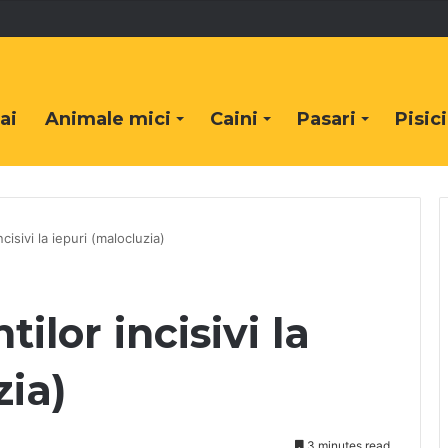
ai
Animale mici
Caini
Pasari
Pisici
ncisivi la iepuri (malocluzia)
ilor incisivi la
zia)
3 minutes read