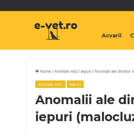
Acvarii
C
Home
/
Animale mici
/
Iepuri
/
Anomalii ale dintilor i
Animale mici
Iepuri
Anomalii ale dint
iepuri (maloclu