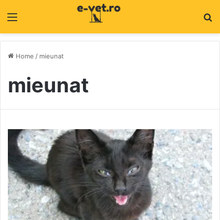
Menu
C
Home
/
mieunat
mieunat