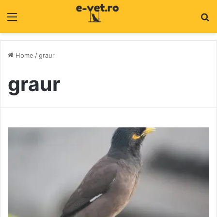
Menu
C
Home
/
graur
graur