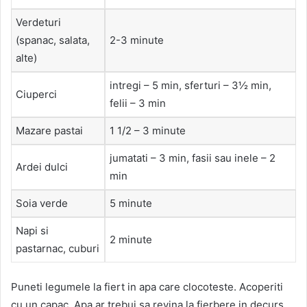
Verdeturi
(spanac, salata,
2-3 minute
alte)
intregi – 5 min, sferturi – 3½ min,
Ciuperci
felii – 3 min
Mazare pastai
1 1/2 – 3 minute
jumatati – 3 min, fasii sau inele – 2
Ardei dulci
min
Soia verde
5 minute
Napi si
2 minute
pastarnac, cuburi
Puneti legumele la fiert in apa care clocoteste. Acoperiti
cu un capac. Apa ar trebui sa revina la fierbere in decurs