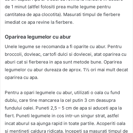
de 1 minut (altfel folositi prea multe legume pentru
cantitatea de apa clocotita). Masurati timpul de fierbere
imediat ce apa revine la fierbere.
Oparirea legumelor cu abur
Unele legume se recomanda a fi oparite cu abur. Pentru
broccoli, dovleac, cartofi dulci si dovlecei, atat oparirea cu
aburi cat si fierberea in apa sunt metode bune. Oparirea
legumelor cu abur dureaza de aprox. 1½ ori mai mult decat
oparirea cu apa.
Pentru a opari legumele cu abur, utilizati o oala cu fund
dublu, care tine mancarea la cel putin 3 cm deasupra
fundului oalei. Puneti 2,5 – 5 cm de apa si aduceti apa la
fiert. Puneti legumele in cos intr-un singur strat, astfel
incat aburul sa ajunga rapid in toate partile. Acoperiti oala
si mentineti caldura ridicata. Incepeti sa masurati timpul de