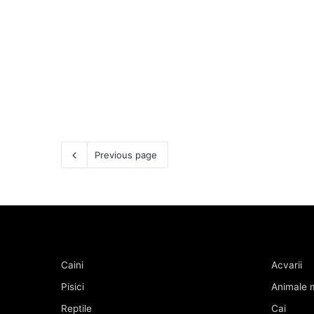
Previous page
Caini
Acvarii
Pisici
Animale m
Reptile
Cai