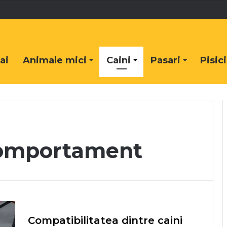
ai
Animale mici
Caini
Pasari
Pisici
comportament
Compatibilitatea dintre caini