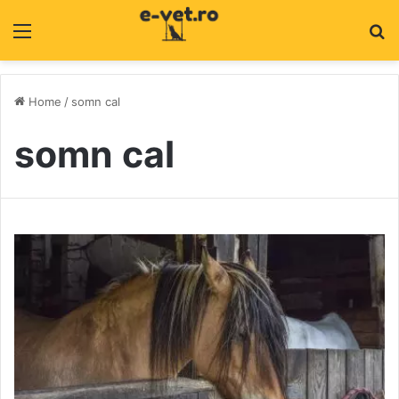
Menu
C
Home
/
somn cal
somn cal