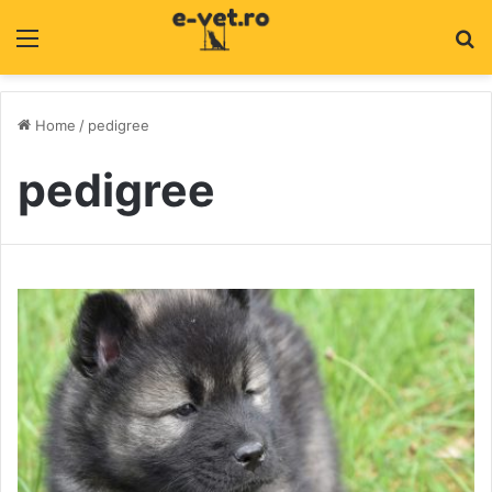
Menu
C
Home
/
pedigree
pedigree