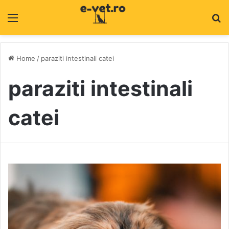
Menu
C
Home
/
paraziti intestinali catei
paraziti intestinali
catei