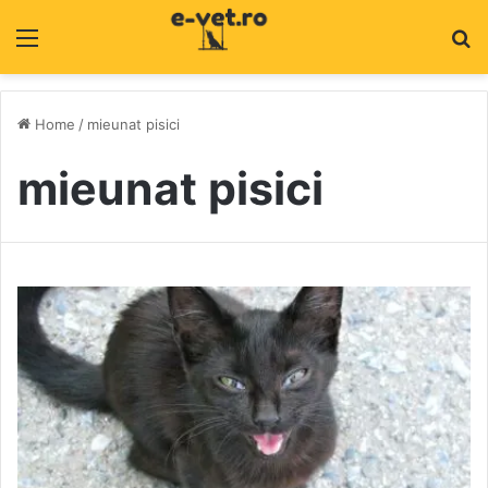
Menu
C
Home
/
mieunat pisici
mieunat pisici