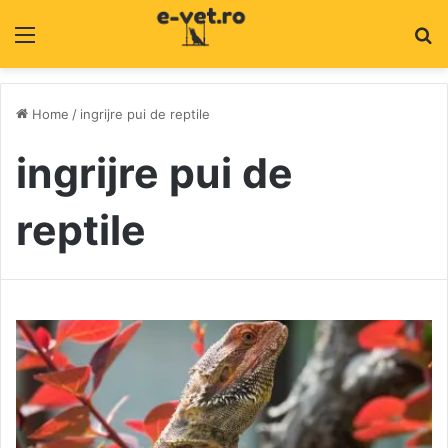
Menu
C
Home
/
ingrijre pui de reptile
ingrijre pui de
reptile