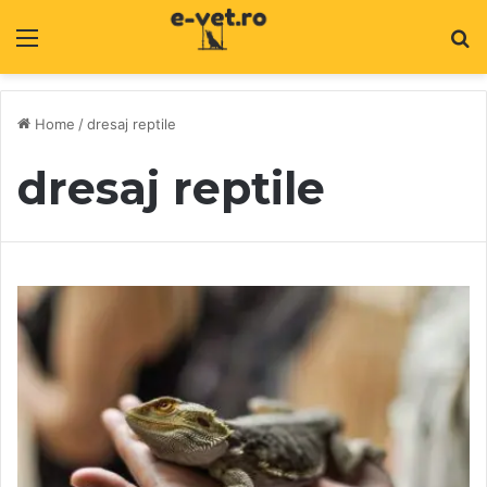
Menu
C
Home
/
dresaj reptile
dresaj reptile