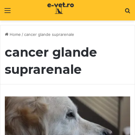
Menu
C
Home
/
cancer glande suprarenale
cancer glande
suprarenale