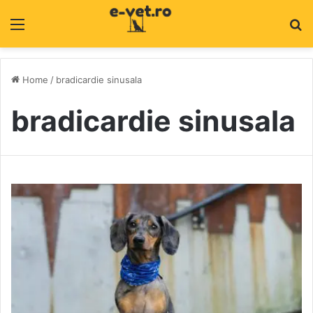
Menu
C
Home
/
bradicardie sinusala
bradicardie sinusala