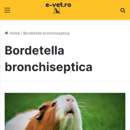
Menu
C
Home
/
Bordetella bronchiseptica
Bordetella
bronchiseptica