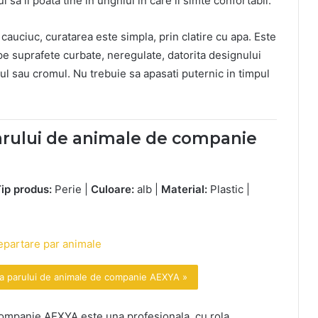
ul sa il poata tine in unghiul in care il simte confortabil.
 cauciuc, curatarea este simpla, prin clatire cu apa. Este
 pe suprafete curbate, neregulate, datorita designului
icul sau cromul. Nu trebuie sa apasati puternic in timpul
parului de animale de companie
ip produs:
Perie |
Culoare:
alb |
Material:
Plastic |
ea parului de animale de companie AEXYA »
companie AEXYA este una profesionala, cu rola