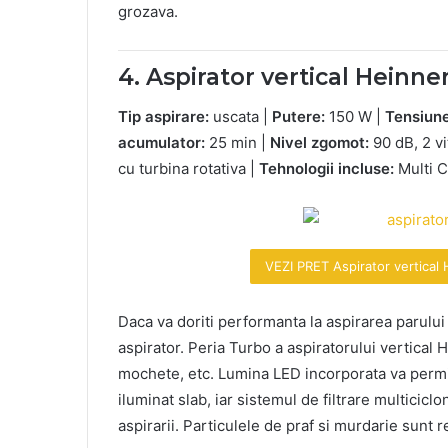
grozava.
4. Aspirator vertical Heinn
Tip aspirare:
uscata |
Putere:
150 W |
Tensiune
acumulator:
25 min |
Nivel zgomot:
90 dB, 2 vi
cu turbina rotativa |
Tehnologii incluse:
Multi 
VEZI PRET Aspirator vertical
Daca va doriti performanta la aspirarea parulu
aspirator. Peria Turbo a aspiratorului vertical 
mochete, etc. Lumina LED incorporata va permite
iluminat slab, iar sistemul de filtrare multicicl
aspirarii. Particulele de praf si murdarie sunt re