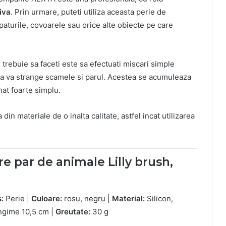
iva
. Prin urmare, puteti utiliza aceasta perie de
aturile, covoarele sau orice alte obiecte pe care
 trebuie sa faceti este sa efectuati miscari simple
eia va strange scamele si parul. Acestea se acumuleaza
nat foarte simplu.
 din materiale de o inalta calitate, astfel incat utilizarea
e par de animale Lilly brush,
:
Perie |
Culoare:
rosu, negru |
Material:
Silicon,
ngime 10,5 cm |
Greutate:
30 g