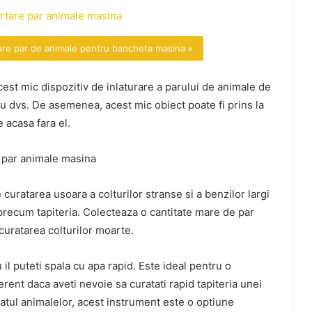
are par de animale pentru bancheta masina »
cest mic dispozitiv de inlaturare a parului de animale de
u dvs. De asemenea, acest mic obiect poate fi prins la
e acasa fara el.
curatarea usoara a colturilor stranse si a benzilor largi
, precum tapiteria. Colecteaza o cantitate mare de par
 curatarea colturilor moarte.
u il puteti spala cu apa rapid. Este ideal pentru o
erent daca aveti nevoie sa curatati rapid tapiteria unei
atul animalelor, acest instrument este o optiune