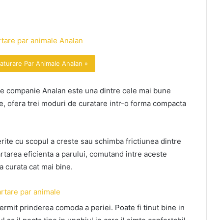
laturare Par Animale Analan »
de companie Analan este una dintre cele mai bune
te, ofera trei moduri de curatare intr-o forma compacta
rite cu scopul a creste sau schimba frictiunea dintre
artarea eficienta a parului, comutand intre aceste
 curata cat mai bine.
rmit prinderea comoda a periei. Poate fi tinut bine in