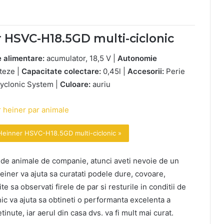
er HSVC-H18.5GD multi-ciclonic
 alimentare:
acumulator, 18,5 V |
Autonomie
teze |
Capacitate colectare:
0,45l |
Accesorii:
Perie
Cyclonic System |
Culoare:
auriu
 Heinner HSVC-H18.5GD multi-ciclonic »
i de animale de companie, atunci aveti nevoie de un
Heiner va ajuta sa curatati podele dure, covoare,
 sa observati firele de par si resturile in conditii de
onic va ajuta sa obtineti o performanta excelenta a
tinute, iar aerul din casa dvs. va fi mult mai curat.