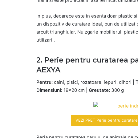
mana si este proiectat in asa fel incat utilizator
In plus, deoarece este in esenta doar plastic si
un dispozitiv de curatare ideal, bun de utilizat
arcuit triunghiular. Nu zgarie mobilierul, plast
utilizarii.
2. Perie pentru curatarea 
AEXYA
Pentru:
caini, pisici, rozatoare, iepuri, dihori |
T
Dimensiuni:
19×20 cm |
Greutate:
300 g
VEZI PRET Perie pentru curatar
Peria pentru curatarea parului de animale de 