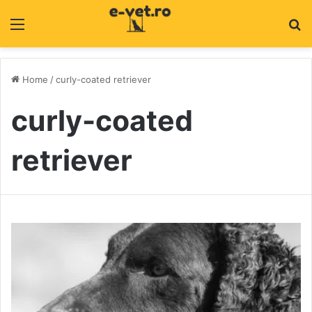
Menu
C
Home
/
curly-coated retriever
curly-coated
retriever