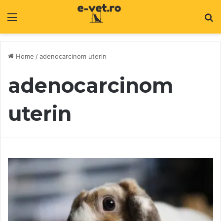
Menu
C
Home
/
adenocarcinom uterin
adenocarcinom
uterin