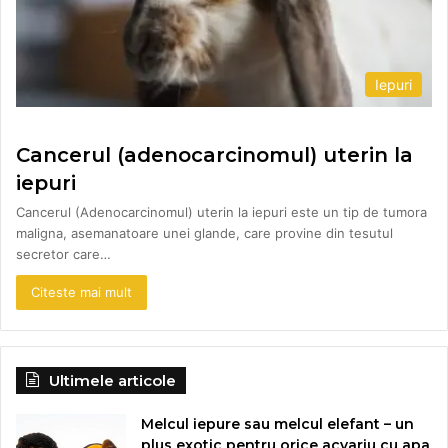
Iepuri
Cancerul (adenocarcinomul) uterin la
iepuri
Cancerul (Adenocarcinomul) uterin la iepuri este un tip de tumora
maligna, asemanatoare unei glande, care provine din tesutul
secretor care…
Citeste mai mult
Ultimele articole
Melcul iepure sau melcul elefant – un
plus exotic pentru orice acvariu cu apa