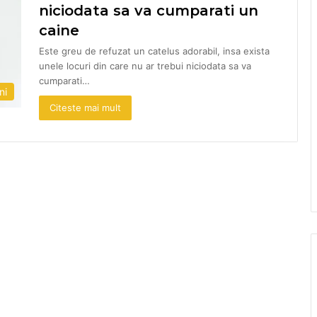
niciodata sa va cumparati un
caine
Este greu de refuzat un catelus adorabil, insa exista
unele locuri din care nu ar trebui niciodata sa va
cumparati…
ni
Citeste mai mult