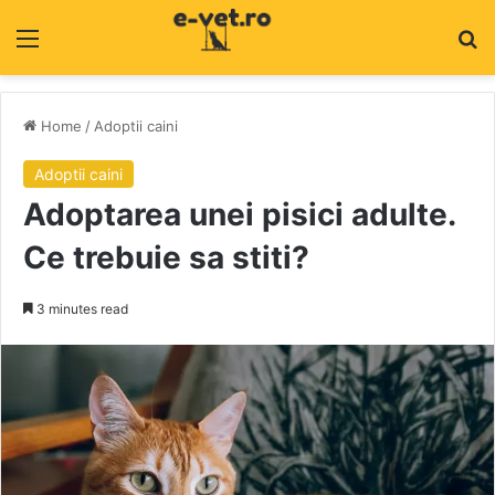
Menu
C
Home
/
Adoptii caini
Adoptii caini
Adoptarea unei pisici adulte.
Ce trebuie sa stiti?
3 minutes read