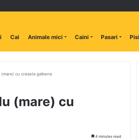
i
Cai
Animale mici
Caini
Pasari
Pis
 (mare) cu creasta galbena
u (mare) cu
4 minutes read