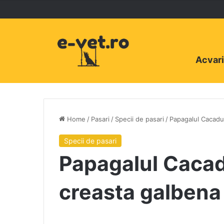
Acvari
Home
/
Pasari
/
Specii de pasari
/
Papagalul Cacadu
Specii de pasari
Papagalul Cacad
creasta galbena