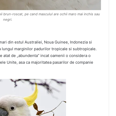
i brun-roscat, pe cand masculul are ochii maro mai inchis sau
negri.
ari din estul Australiei, Noua Guinee, Indonezia si
 lungul marginilor padurilor tropicale si subtropicale.
ste atat de „abundenta” incat oamenii o considera o
tele Unite, asa ca majoritatea pasarilor de companie