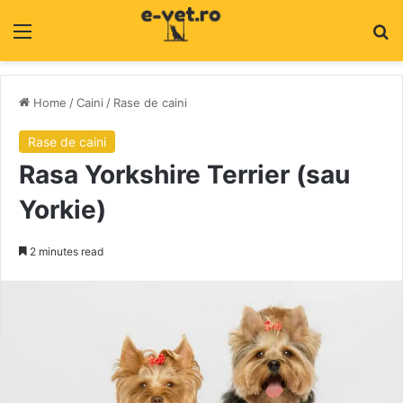
Menu
C
Home
/
Caini
/
Rase de caini
Rase de caini
Rasa Yorkshire Terrier (sau
Yorkie)
2 minutes read