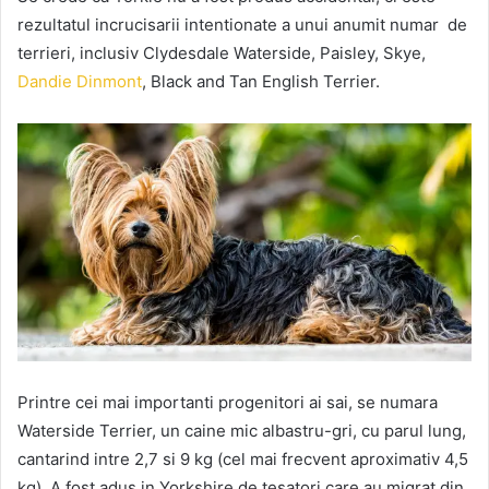
rezultatul incrucisarii intentionate a unui anumit numar de
terrieri, inclusiv Clydesdale Waterside, Paisley, Skye,
Dandie Dinmont
, Black and Tan English Terrier.
Printre cei mai importanti progenitori ai sai, se numara
Waterside Terrier, un caine mic albastru-gri, cu parul lung,
cantarind intre 2,7 si 9 kg (cel mai frecvent aproximativ 4,5
kg). A fost adus in Yorkshire de tesatori care au migrat din