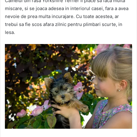
Cainelui din rasa Yorkshire Terrier ii place sa faca multa
miscare, si se joaca adesea in interiorul casei, fara a avea
nevoie de prea multa incurajare. Cu toate acestea, ar
trebui sa fie scos afara zilnic pentru plimbari scurte, in
lesa.