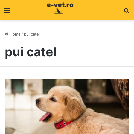
Menu
C
Home
/
pui catel
pui catel