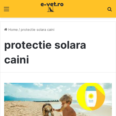
Menu
C
Home
/
protectie solara caini
protectie solara
caini