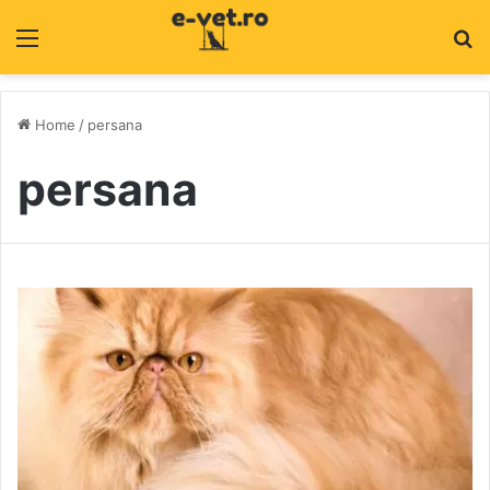
Menu
C
Home
/
persana
persana