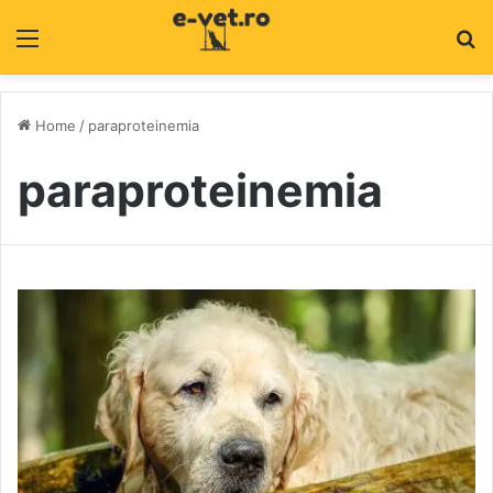
Menu
C
Home
/
paraproteinemia
paraproteinemia