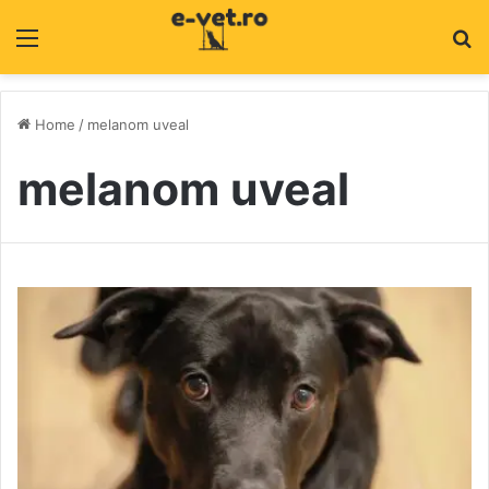
Menu
C
Home
/
melanom uveal
melanom uveal