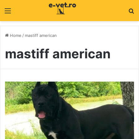
Menu
C
Home
/
mastiff american
mastiff american