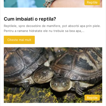
Reptile
Cum imbaiati o reptila?
Reptilele, spre deosebire de mamifere, pot absorbi apa prin piele.
Pentru a ramane hidratate ele nu trebuie sa bea apa,…
Citeste mai mult
Reptile