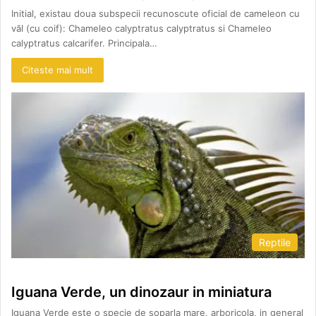
Initial, existau doua subspecii recunoscute oficial de cameleon cu
văl (cu coif): Chameleo calyptratus calyptratus si Chameleo
calyptratus calcarifer. Principala…
Citeste mai mult
Reptile
Iguana Verde, un dinozaur in miniatura
Iguana Verde este o specie de soparla mare, arboricola, in general