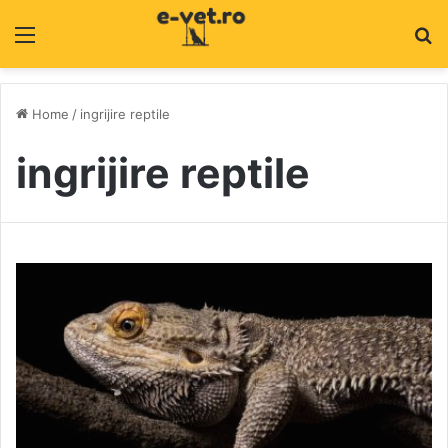
Menu
C
Home
/
ingrijire reptile
ingrijire reptile