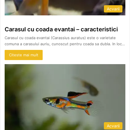
Acvarii
Carasul cu coada evantai – caracteristici
Carasul cu coada evantai (Carassius auratus) este o varietate
comuna a carasului auriu, cunoscut pentru coada sa dubla. In loc…
Citeste mai mult
Acvarii