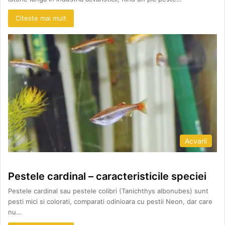
Citeste mai mult
Acvarii
Pestele cardinal – caracteristicile speciei
Pestele cardinal sau pestele colibri (Tanichthys albonubes) sunt
pesti mici si colorati, comparati odinioara cu pestii Neon, dar care
nu…