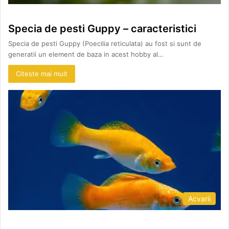
Specia de pesti Guppy – caracteristici
Specia de pesti Guppy (Poecilia reticulata) au fost si sunt de
generatii un element de baza in acest hobby al…
Citeste mai mult
Acvarii