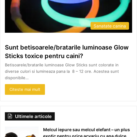
Sanatate canina
Sunt betisoarele/bratarile luminoase Glow
Sticks toxice pentru caini?
Betisoarele/bratarile luminoase Glow Sticks sunt colorate in
diverse culori si lumineaza pana la 8 – 12 ore. Acestea sunt
disponibile…
Citeste mai mult
Ultimele articole
Melcul iepure sau melcul elefant – un plus
exotic pentru orice acvariu cu apa dulce