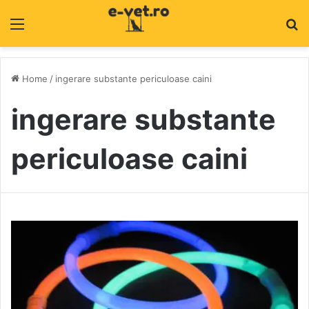
Menu
C
Home
/
ingerare substante periculoase caini
ingerare substante
periculoase caini