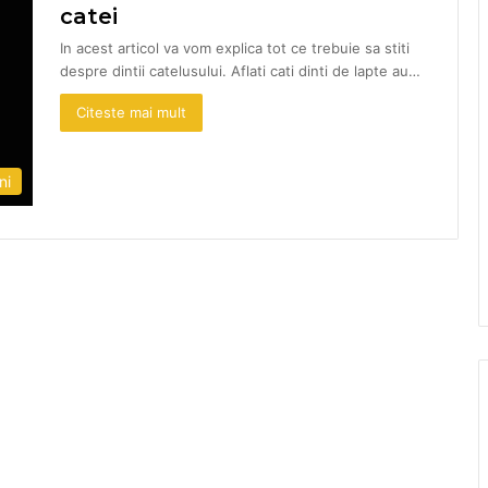
catei
In acest articol va vom explica tot ce trebuie sa stiti
despre dintii catelusului. Aflati cati dinti de lapte au…
Citeste mai mult
ni