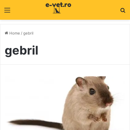
Menu
C
Home
/
gebril
gebril