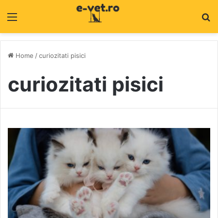
Menu
C
Home
/
curiozitati pisici
curiozitati pisici