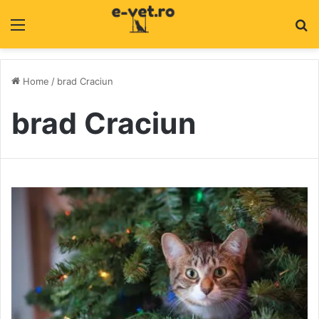
Menu
C
Home
/
brad Craciun
brad Craciun