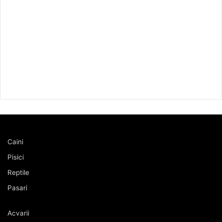
Caini
Pisici
Reptile
Pasari
Acvarii