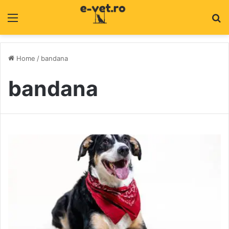
Menu
C
Home
/
bandana
bandana