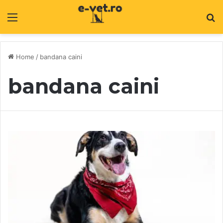
Menu
C
Home
/
bandana caini
bandana caini